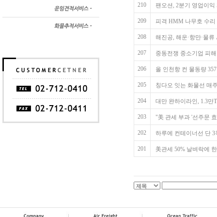
210
팬오션, 2분기 영업이익 5
209
피격 HMM 나무호 수리
208
해진공, 해운·항만·물류 
207
중동전쟁 중소기업 피해 
206
올 인천항 컨 물동량 35
205
칭다오 잇는 화물선 매주
204
대만 완하이라인, 1.3
203
"美 관세 부과 '선주문 효
202
하루에 컨테이너선 단 3
201
美관세 50% 날벼락에 한