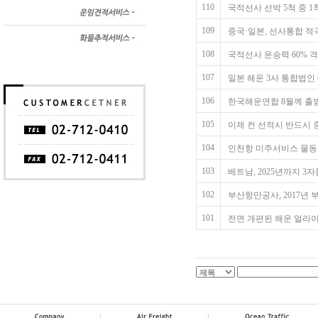
110
국적선사 선박 5척 중 1
109
중국·일본, 선사통합 적극
108
국적선사 운송력 60% 
107
일본 해운 3사 통합법인 
106
한국해운연합 8월께 출
105
이제 컨 선적시 반드시
104
인천항 미주서비스 물동
103
베트남, 2025년까지 3
102
부산항만공사, 2017년
101
전면 개편된 해운 얼라이언