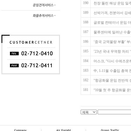
190
천장 뚫린 해상 운임 일
189
선박가격, 전분야서 강세
188
글로벌 컨테이너 운임 더
187
물류센터에 밀려난 수출입
186
‘중국 교역물량 부활’ 부
185
’23년 국내 무역항 처리 ‘
184
머스크, “다시 수에즈운하 통
183
中, 1-11월 수출입 총액
182
“항공화물 운임 전반적 상승 기
181
“10월 첫 주 항공화물 운임