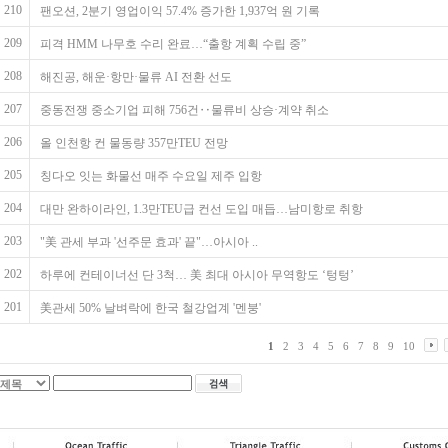
210
팬오션, 2분기 영업이익 57.4% 증가한 1,937억 원 기록
209
피격 HMM 나무호 수리 완료…“출항 계획 수립 중”
208
해진공, 해운·항만·물류 AI 전환 선도
207
중동전쟁 중소기업 피해 756건‥물류비 상승·계약 취소
206
올 인천항 컨 물동량 357만TEU 전망
205
칭다오 잇는 화물선 매주 수요일 제주 입항
204
대만 완하이라인, 1.3만TEU급 컨선 도입 매듭…남미항로 취항
203
"美 관세 부과 '선주문 효과' 끝"…아시아 ..
202
하루에 컨테이너선 단 3척… 美 최대 아시아 무역항도 ‘텅텅’
201
美관세 50% 날벼락에 한국 철강업계 '멘붕'
1
2
3
4
5
6
7
8
9
10